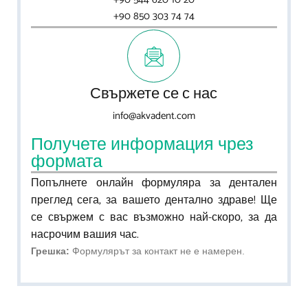
+90 850 303 74 74
Свържете се с нас
info@akvadent.com
Получете информация чрез
формата
Попълнете
онлайн
формуляра
за
дентален
преглед
сега
,
за
вашето
дентално
здраве
!
Ще
се
свържем
с
вас
възможно
най-скоро
,
за
да
насрочим
вашия
час
.
Грешка:
Формулярът за контакт не е намерен.