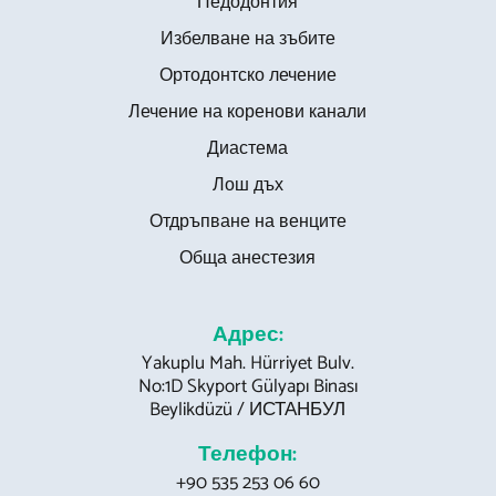
Педодонтия
Избелване на зъбите
Ортодонтско лечение
Лечение на коренови канали
Диастема
Лош дъх
Отдръпване на венците
Обща анестезия
Адрес:
Yakuplu Mah. Hürriyet Bulv.
No:1D Skyport Gülyapı Binası
Beylikdüzü / ИСТАНБУЛ
Телефон:
+90 535 253 06 60