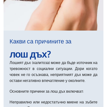
Какви са причините за
лош дъх?
Лошият дъх (халитоза) може да бъде източник на
тревожност в социални ситуации. Дори когато
човек не го осъзнава, неприятният дъх може да
остави негативно впечатление у околните.
Основните причини за лош дъх включват:
Неправилно или недостатъчно миене на зъбите