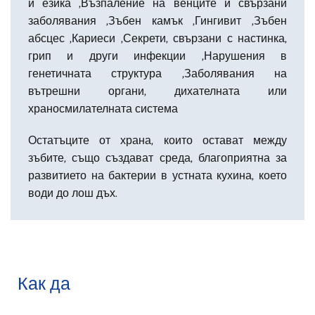
и езика ,Възпаление на венците и свързани
заболявания ,Зъбен камък ,Гингивит ,Зъбен
абсцес ,Кариеси ,Секрети, свързани с настинка,
грип и други инфекции ,Нарушения в
генетичната структура ,Заболявания на
вътрешни органи, дихателната или
храносмилателната система
Остатъците от храна, които остават между
зъбите, също създават среда, благоприятна за
развитието на бактерии в устната кухина, което
води до лош дъх.
Как да