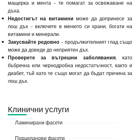
мащерка и мента – те помагат за освежаване на
дъха.
Недостигът на витамини
може да допринесе за
лош дъх – включете в менюто си храни, богати на
витамини и минерали.
Закусвайте редовно
– продължителният глад също
може да доведе до неприятен дъх.
Проверете за вътрешни заболявания
, като
бъбречна или чернодробна недостатъчност, както и
диабет, тъй като те също могат да бъдат причина за
лош дъх.
Клинични услуги
Ламинирани фасети
Порцеланови фасети