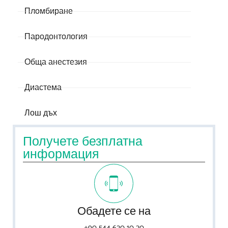
Пломбиране
Пародонтология
Обща анестезия
Диастема
Лош дъх
Получете безплатна
информация
Обадете се на
+90 544 620 10 20