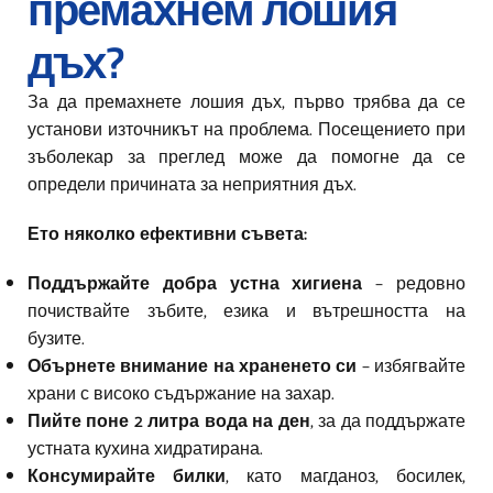
премахнем лошия
дъх?
За да премахнете лошия дъх, първо трябва да се
установи източникът на проблема. Посещението при
зъболекар за преглед може да помогне да се
определи причината за неприятния дъх.
Ето няколко ефективни съвета:
Поддържайте добра устна хигиена
– редовно
почиствайте зъбите, езика и вътрешността на
бузите.
Обърнете внимание на храненето си
– избягвайте
храни с високо съдържание на захар.
Пийте поне 2 литра вода на ден
, за да поддържате
устната кухина хидратирана.
Консумирайте билки
, като магданоз, босилек,