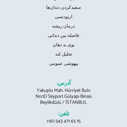
سفیدکردن دندان‌ها
ارتودنسی
درمان ریشه
فاصله بین دندانی
بوی بد دهان
تحلیل لثه
بیهوشی عمومی
آدرس:
Yakuplu Mah. Hürriyet Bulv
No:1D Skyport Gülyapı Binası
Beylikdüzü / İSTANBUL
تلفن:
+90 543 471 65 15