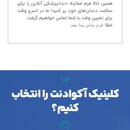
هم
ی
ن
حالا فرم معا
ی
نه
دندانپزشک
ی
آنلا
ی
ن
را برا
ی
سلامت دندان‌ها
ی
خود پر کن
ی
د
! ما در اسرع وقت
برا
ی
تع
یی
ن
وقت با شما تماس خواه
ی
م
گرفت.
خطا:
فرم تماس پیدا نشد.
چرا
کلینیک آکوادنت را انتخاب
کنیم؟