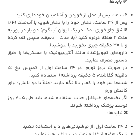
✅
بایدها
:
۲
ساعت پس از عمل از خوردن و آشامیدن خودداری کنید
.
پس از
۳۶
ساعت، دهان خود را با دهان‌شویه یا آب‌نمک (
۱/۴
قاشق چای‌خوری نمک در یک لیوان آب گرم) دو بار در روز به
مدت
۲
هفته غرغره کنید (به مدت
۱
دقیقه، سپس تف کرده
و تا
۳۰
دقیقه چیزی نخورید یا ننوشید)
.
داروهای تجویز‌شده مانند آنتی‌بیوتیک یا مسکن‌ها را طبق
دستور مصرف نمایید
.
در صورت بروز تورم، در
۲۴
ساعت اول از کمپرس یخ (
۵
دقیقه گذاشته،
۵
دقیقه برداشته) استفاده کنید
.
شب‌ها سر خود را کمی بالا نگه دارید (مثلاً با دو بالش) برای
کاهش ورم
.
اگر بخیه‌های غیرقابل جذب استفاده شده، باید طی
۵–۷
روز
توسط پزشک برداشته شوند
.
❌
نبایدها
:
تا
۲۴
ساعت اول، از نوشیدنی‌های داغ استفاده نکنید
.
تا یک هفته از غذا و نوشیدنی داغ پرهیز نمایید
.