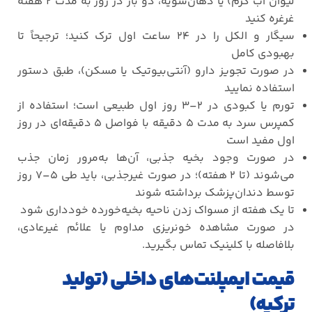
لیوان آب گرم) یا دهان‌شویه، دو بار در روز به مدت
۲
هفته
غرغره کنید
سیگار و الکل را در
۲۴
ساعت اول ترک کنید؛ ترجیحاً تا
بهبودی کامل
در صورت تجویز دارو (آنتی‌بیوتیک یا مسکن)، طبق دستور
استفاده نمایید
تورم یا کبودی در
۲–۳
روز اول طبیعی است؛ استفاده از
کمپرس سرد به مدت
۵
دقیقه با فواصل
۵
دقیقه‌ای در روز
اول مفید است
در صورت وجود بخیه جذبی، آن‌ها به‌مرور زمان جذب
می‌شوند (تا
۲
هفته)؛ در صورت غیرجذبی، باید طی
۵–۷
روز
توسط دندان‌پزشک برداشته شوند
تا یک هفته از مسواک زدن ناحیه بخیه‌خورده خودداری شود
در صورت مشاهده خونریزی مداوم یا علائم غیرعادی،
بلافاصله با کلینیک تماس بگیرید
.
قیمت ایمپلنت‌های داخلی (تولید
ترکیه)