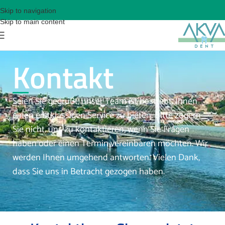
Skip to navigation
Skip to main content
Kontakt
Seien Sie gegrüßt, unser Team ist bestrebt, Ihnen
einen erstklassigen Service zu bieten. Bitte zögern
Sie nicht, uns zu kontaktieren, wenn Sie Fragen
haben oder einen Termin vereinbaren möchten. Wir
werden Ihnen umgehend antworten. Vielen Dank,
dass Sie uns in Betracht gezogen haben.