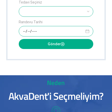
Tedavi Seçiniz
Randevu Tarihi
Gönder
Neden
AkvaDent'i Seçmeliyim?