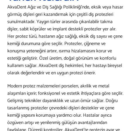
AkvaDent Ağız ve Diş Sağlığı Polikliniği’nde, eksik veya hasar
görmüş dişleri geri kazandırmak için çeşitli diş protezleri
sunulmaktadır. Yaygın türler arasında çıkarılabilir takma
dişler, sabit köprüler ve implant destekli protezler yer alır.
Her protez türü, hastanın ağız sağlığı, eksik diş sayısı ve çene
kemiği durumuna göre seçilir. Protezler, çiğneme ve
konuşma yeteneğini artırır, ısırma hizalamasını korur ve
estetiği geliştirir. Özel üretim, doğal görünüm ve konforlu
kullanım sağlar. AkvaDent diş hekimleri, her hastayı bireysel
olarak değerlendirir ve en uygun protezi önerir.
Modern protez malzemeleri porselen, akrilik ve metal
alaşımları içerir; fonksiyonel ve estetik ihtiyaçlara göre seçilir.
Gelişmiş teknikler dayanıklılık ve uzun ömür sağlar. Doğru
tasarlanmış protezler çevredeki dişleri destekler ve çene
kemiği yapısını korumaya yardımcı olur. Hastalar ayrıca
özgüven artışı ve yenilenmiş gülüşün avantajlarından
faydalanır. Düzenli kontroller, AkvaDent’te protezin ayar ve