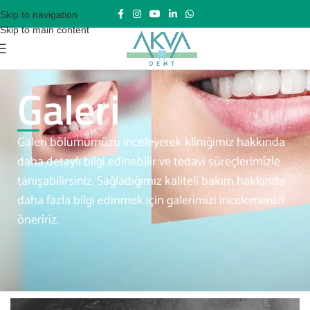
Skip to navigation
Skip to main content
Galeri
Galeri bölümümüzü inceleyerek kliniğimiz hakkında
daha detaylı bilgi edinebilir ve tedavi süreçlerimizle
tanışabilirsiniz. Sağladığımız kaliteli bakım hakkında
daha fazla bilgi edinmek için galerimizi incelemenizi
öneririz.