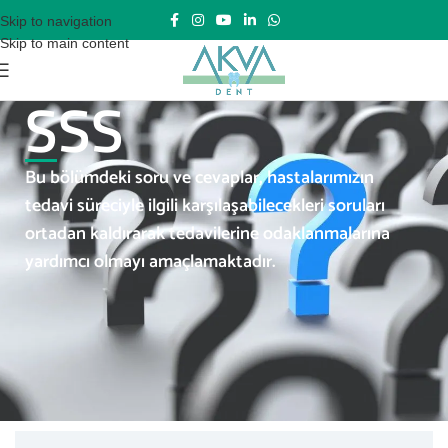
Skip to navigation
Skip to main content
SSS
Bu bölümdeki soru ve cevaplar, hastalarımızın
tedavi süreciyle ilgili karşılaşabilecekleri soruları
ortadan kaldırarak tedavilerine odaklanmalarına
yardımcı olmayı amaçlamaktadır.