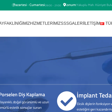
Pazartesi - Cumartesi
Konum:
Yakuplu Mah. Hürriyet Bul
09:00 - 21:00
AYFA
KLINIĞIMIZ
HIZMETLERIMIZ
SSS
GALERI
İLETIŞIM
TÜ
Porselen Diş Kaplama
İmplant Teda
Dayanıklı, doğal görünümlü ve uzun
Eksik dişlerin fonksiyon 
ömürlü estetik sonuçlar sunan
estetiğini geri kazandırm