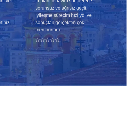
ini ve
İmplant tedavim son derece
sorunsuz ve ağrısız geçti,
iyileşme sürecim hızlıydı ve
tiniz
sonuçtan gerçekten çok
memnunum.