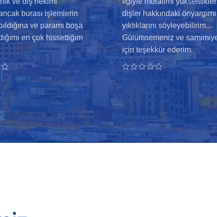
inik ve diş hekimi
İlgiyle moralimi yükselttikler
ancak burası işlemlerin
dişler hakkındaki önyargımı
pıldığına ve paramı boşa
yıktıklarını söyleyebilirim...
ığımı en çok hissettiğim
Gülümsemeniz ve samimiye
için teşekkür ederim.