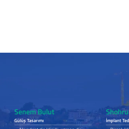
Senem Bulut
Shohru
Gülüş Tasarımı
İmplant Ted