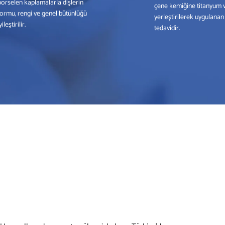
porselen kaplamalarla dişlerin
çene kemiğine titanyum 
formu, rengi ve genel bütünlüğü
yerleştirilerek uygulanan 
yileştirilir.
tedavidir.