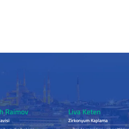
h Raimov
Liva Keten
avisi
Zirkonyum Kaplama