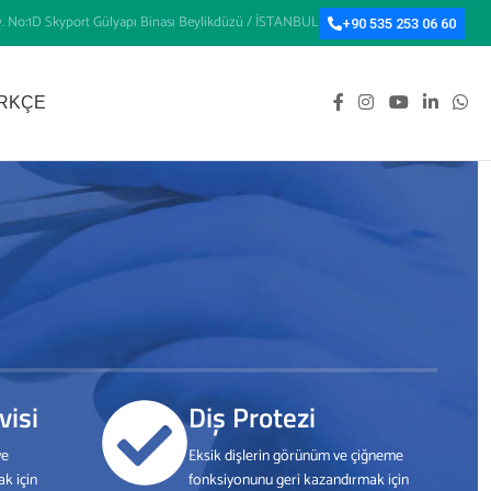
v. No:1D Skyport Gülyapı Binası Beylikdüzü / İSTANBUL
+90 535 253 06 60
RKÇE
visi
Diş Protezi
ve
Eksik dişlerin görünüm ve çiğneme
ak için
fonksiyonunu geri kazandırmak için