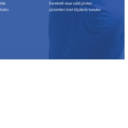
vida
hareketli veya sabit protez
kalıcı
çözümleri özel ölçülerle sunulur.