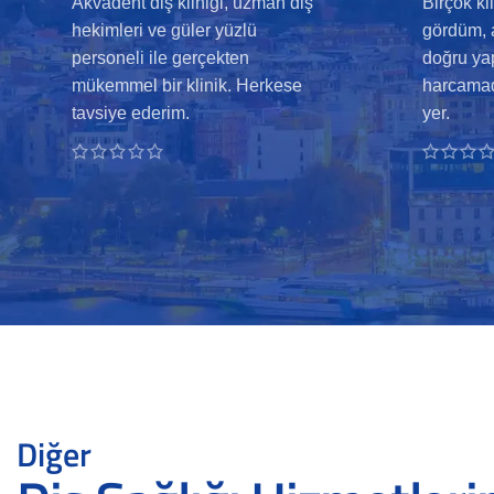
Akvadent diş kliniği, uzman diş
Birçok kl
hekimleri ve güler yüzlü
gördüm, 
personeli ile gerçekten
doğru ya
mükemmel bir klinik. Herkese
harcamad
tavsiye ederim.
yer.
Diğer