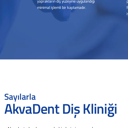
yaprakların diş yüzeyine uygulandığı
minimal işlemli bir kaplamadır.
i
Sayılarla
AkvaDent Diş Kliniği