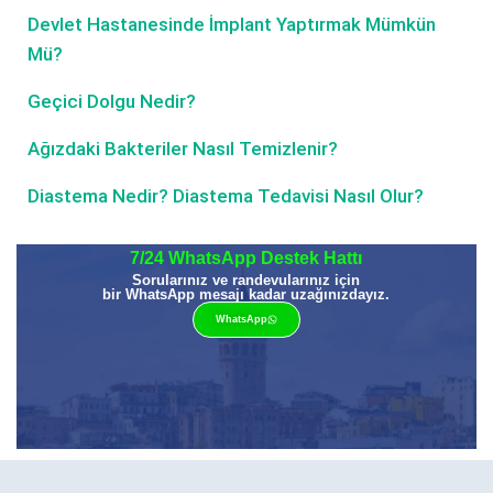
Devlet Hastanesinde İmplant Yaptırmak Mümkün
Mü?
Geçici Dolgu Nedir?
Ağızdaki Bakteriler Nasıl Temizlenir?
Diastema Nedir? Diastema Tedavisi Nasıl Olur?
7/24 WhatsApp Destek Hattı
Sorularınız ve randevularınız için
bir WhatsApp mesajı kadar uzağınızdayız.
WhatsApp