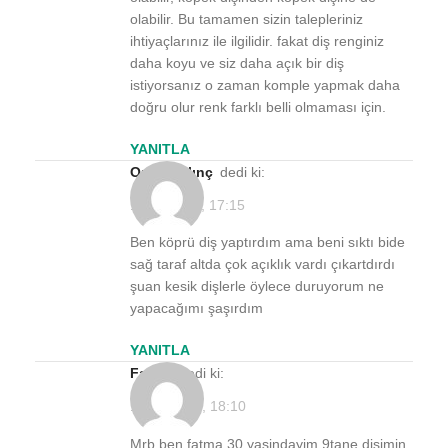
olabilir. Bu tamamen sizin talepleriniz
ihtiyaçlarınız ile ilgilidir. fakat diş renginiz
daha koyu ve siz daha açık bir diş
istiyorsanız o zaman komple yapmak daha
doğru olur renk farklı belli olmaması için.
YANITLA
Orhan kılınç
dedi ki:
11/02/2022, 17:15
Ben köprü diş yaptırdım ama beni sıktı bide
sağ taraf altda çok açıklık vardı çıkartdırdı
şuan kesik dişlerle öylece duruyorum ne
yapacağımı şaşırdım
YANITLA
Fatma
dedi ki:
17/05/2022, 18:10
Mrb ben fatma 30 yasindayim 9tane disimin