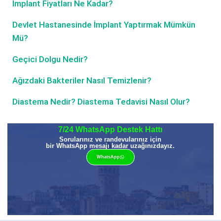
İmplant Fiyatları Ne Kadar?
Devlet Hastanesinde İmplant Yaptırmak Mümkün
Mü?
Geçici Dolgu Nedir?
Ağızdaki Bakteriler Nasıl Temizlenir?
Diastema Nedir? Diastema Tedavisi Nasıl Olur?
7/24 WhatsApp Destek Hattı
Sorularınız ve randevularınız için
bir WhatsApp mesajı kadar uzağınızdayız.
WhatsApp