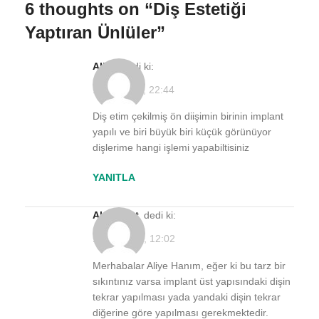
6 thoughts on “
Diş Estetiği
Yaptıran Ünlüler
”
Aliye
dedi ki:
11/06/2020, 22:44
Diş etim çekilmiş ön diişimin birinin implant
yapılı ve biri büyük biri küçük görünüyor
dişlerime hangi işlemi yapabiltisiniz
YANITLA
Akvadent
dedi ki:
18/08/2020, 12:02
Merhabalar Aliye Hanım, eğer ki bu tarz bir
sıkıntınız varsa implant üst yapısındaki dişin
tekrar yapılması yada yandaki dişin tekrar
diğerine göre yapılması gerekmektedir.