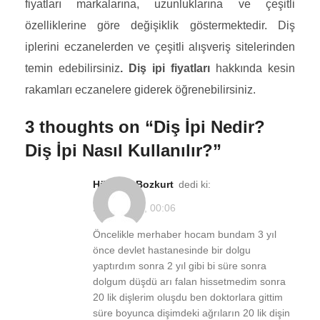
fiyatları markalarına, uzunluklarına ve çeşitli
özelliklerine göre değişiklik göstermektedir. Diş
iplerini eczanelerden ve çeşitli alışveriş sitelerinden
temin edebilirsiniz
. Diş ipi fiyatları
hakkında kesin
rakamları eczanelere giderek öğrenebilirsiniz.
3 thoughts on “
Diş İpi Nedir?
Diş İpi Nasıl Kullanılır?
”
Hüseyin Bozkurt
dedi ki:
28/01/2022, 00:06
Öncelikle merhaber hocam bundam 3 yıl
önce devlet hastanesinde bir dolgu
yaptırdım sonra 2 yıl gibi bi süre sonra
dolgum düşdü arı falan hissetmedim sonra
20 lik dişlerim oluşdu ben doktorlara gittim
süre boyunca dişimdeki ağrıların 20 lik dişin