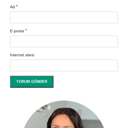
*
Ad
*
E-posta
İnternet sitesi