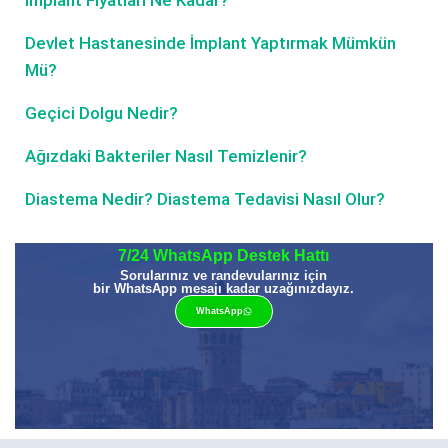
Devlet Hastanesinde İmplant Yaptırmak Mümkün
Mü?
Geçici Dolgu Nedir?
Ağızdaki Bakteriler Nasıl Temizlenir?
Diastema Nedir? Diastema Tedavisi Nasıl Olur?
7/24 WhatsApp Destek Hattı
Sorularınız ve randevularınız için
bir WhatsApp mesajı kadar uzağınızdayız.
WhatsApp