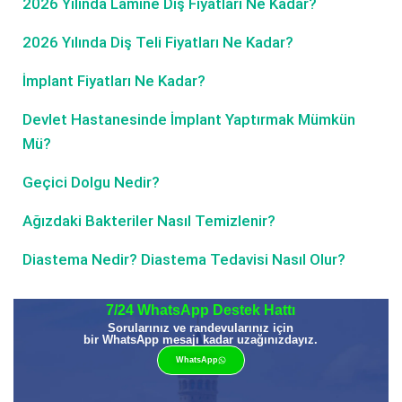
2026 Yılında Lamine Diş Fiyatları Ne Kadar?
2026 Yılında Diş Teli Fiyatları Ne Kadar?
İmplant Fiyatları Ne Kadar?
Devlet Hastanesinde İmplant Yaptırmak Mümkün
Mü?
Geçici Dolgu Nedir?
Ağızdaki Bakteriler Nasıl Temizlenir?
Diastema Nedir? Diastema Tedavisi Nasıl Olur?
7/24 WhatsApp Destek Hattı
Sorularınız ve randevularınız için
bir WhatsApp mesajı kadar uzağınızdayız.
WhatsApp