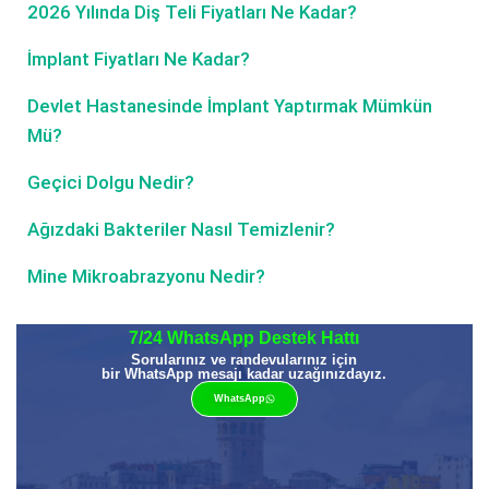
2026 Yılında Diş Teli Fiyatları Ne Kadar?
İmplant Fiyatları Ne Kadar?
Devlet Hastanesinde İmplant Yaptırmak Mümkün
Mü?
Geçici Dolgu Nedir?
Ağızdaki Bakteriler Nasıl Temizlenir?
Mine Mikroabrazyonu Nedir?
7/24 WhatsApp Destek Hattı
Sorularınız ve randevularınız için
bir WhatsApp mesajı kadar uzağınızdayız.
WhatsApp