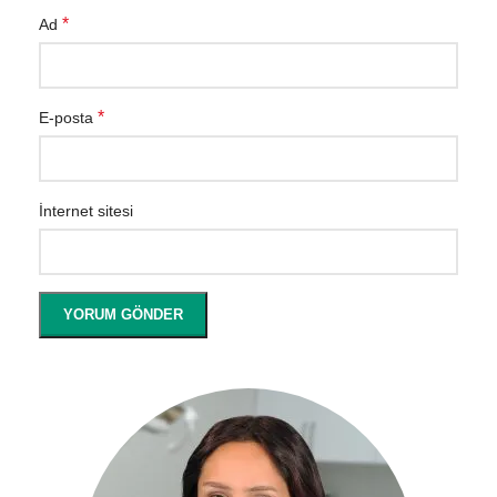
*
Ad
*
E-posta
İnternet sitesi