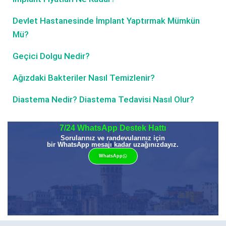
Devlet Hastanesinde İmplant Yaptırmak Mümkün
Mü?
Geçici Dolgu Nedir?
Ağızdaki Bakteriler Nasıl Temizlenir?
Diastema Nedir? Diastema Tedavisi Nasıl Olur?
7/24 WhatsApp Destek Hattı
Sorularınız ve randevularınız için
bir WhatsApp mesajı kadar uzağınızdayız.
WhatsApp