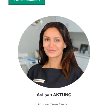
Aslışah AKTUNÇ
Ağız ve Çene Cerrahı